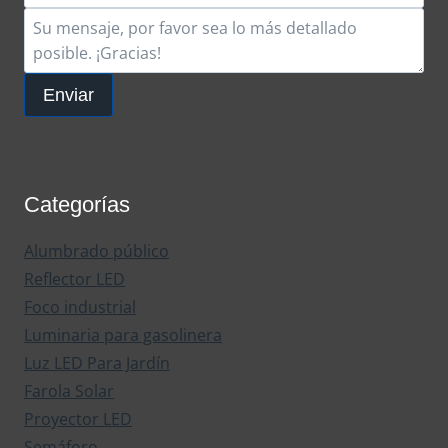
Enviar
Categorías
Alumbrado público
Reflector LED
Foco industrial
Luminaria para gasolinera
Luz LED Para Jardín
Farola Solar
Proyector LED
Semáforo