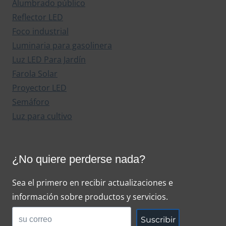
Alumbrado público
Reflector LED
Foco industrial
Luminaria para gasolinera
Luz LED Para Jardín
Farola Solar
Proyector LED
Semáforo
Luz para cultivo
¿No quiere perderse nada?
Sea el primero en recibir actualizaciones e
información sobre productos y servicios.
Suscribir