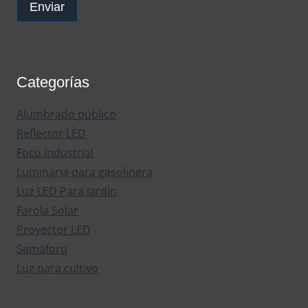
Enviar
Categorías
Alumbrado público
Reflector LED
Foco industrial
Luminaria para gasolinera
Luz LED Para Jardín
Farola Solar
Proyector LED
Semáforo
Luz para cultivo