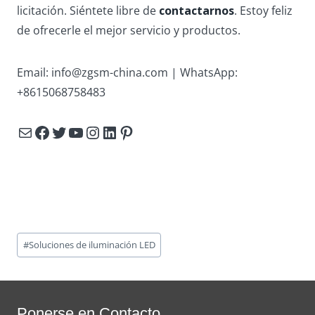
licitación. Siéntete libre de
contactarnos
. Estoy feliz
de ofrecerle el mejor servicio y productos.
Email:
info@zgsm-china.com
| WhatsApp:
+8615068758483
Mail
Facebook
Twitter
YouTube
Instagram
LinkedIn
Pinterest
Post
#
Soluciones de iluminación LED
Tags:
Ponerse en Contacto