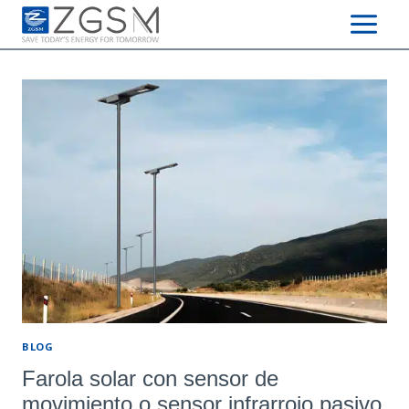
Skip
to
content
BLOG
Farola solar con sensor de
movimiento o sensor infrarrojo pasivo