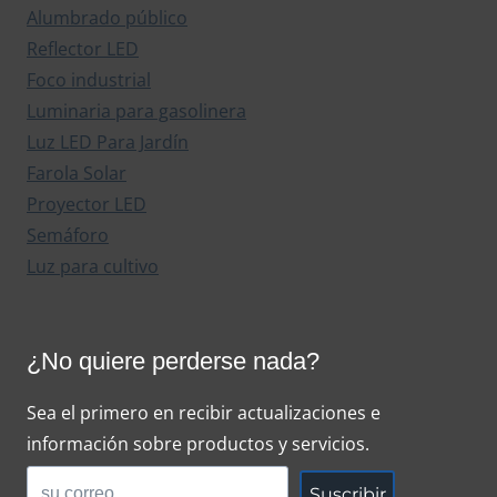
Alumbrado público
Reflector LED
Foco industrial
Luminaria para gasolinera
Luz LED Para Jardín
Farola Solar
Proyector LED
Semáforo
Luz para cultivo
¿No quiere perderse nada?
Sea el primero en recibir actualizaciones e
información sobre productos y servicios.
Suscribir