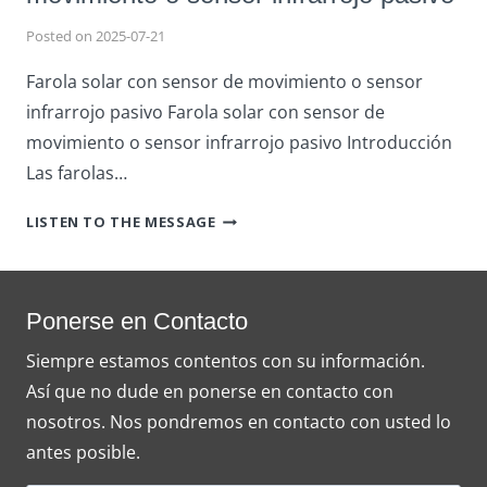
Posted on
2025-07-21
Farola solar con sensor de movimiento o sensor
infrarrojo pasivo Farola solar con sensor de
movimiento o sensor infrarrojo pasivo Introducción
Las farolas…
FAROLA
LISTEN TO THE MESSAGE
SOLAR
CON
SENSOR
DE
Ponerse en Contacto
MOVIMIENTO
Siempre estamos contentos con su información.
O
Así que no dude en ponerse en contacto con
SENSOR
INFRARROJO
nosotros. Nos pondremos en contacto con usted lo
PASIVO
antes posible.