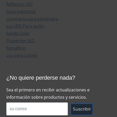
Reflector LED
Foco industrial
Luminaria para gasolinera
Luz LED Para Jardín
Farola Solar
Proyector LED
Semáforo
Luz para cultivo
¿No quiere perderse nada?
Sea el primero en recibir actualizaciones e
información sobre productos y servicios.
Suscribir