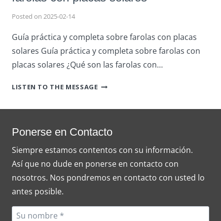
Posted on
2025-02-14
Guía práctica y completa sobre farolas con placas
solares Guía práctica y completa sobre farolas con
placas solares ¿Qué son las farolas con…
GUÍA
LISTEN TO THE MESSAGE
PRÁCTICA
Y
COMPLETA
SOBRE
Ponerse en Contacto
FAROLAS
Siempre estamos contentos con su información.
CON
Así que no dude en ponerse en contacto con
PLACAS
SOLARES
nosotros. Nos pondremos en contacto con usted lo
antes posible.