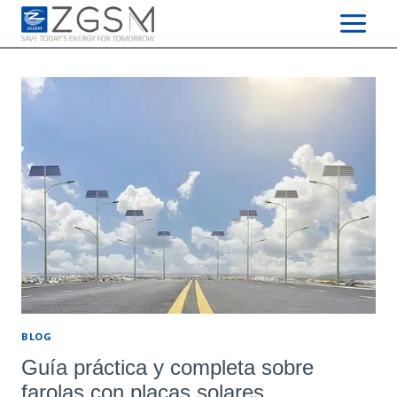
Skip
to
content
BLOG
Guía práctica y completa sobre
farolas con placas solares