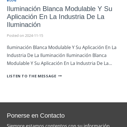
BLOG
Iluminación Blanca Modulable Y Su
Aplicación En La Industria De La
Iluminación
Posted on
2024-11-15
Iluminación Blanca Modulable Y Su Aplicación En La
Industria De La Iluminación Iluminación Blanca
Modulable Y Su Aplicación En La Industria De La…
ILUMINACIÓN
LISTEN TO THE MESSAGE
BLANCA
MODULABLE
Y
SU
APLICACIÓN
EN
Ponerse en Contacto
LA
Siempre estamos contentos con su información.
INDUSTRIA