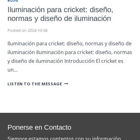
BLOG
Iluminación para cricket: diseño,
normas y diseño de iluminación
Posted on
2024-10-08
Iluminación para cricket: diseño, normas y diseño de
iluminación Iluminación para cricket: diseño, normas
y diseño de iluminación Introducción El cricket es
un…
ILUMINACIÓN
LISTEN TO THE MESSAGE
PARA
CRICKET:
DISEÑO,
NORMAS
Y
DISEÑO
Ponerse en Contacto
DE
Siempre estamos contentos con su información.
ILUMINACIÓN