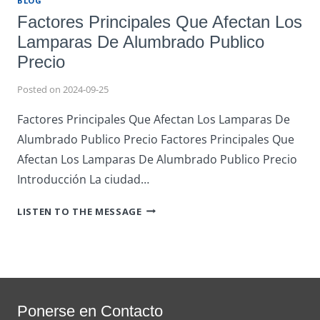
BLOG
Factores Principales Que Afectan Los
Lamparas De Alumbrado Publico
Precio
Posted on
2024-09-25
Factores Principales Que Afectan Los Lamparas De
Alumbrado Publico Precio Factores Principales Que
Afectan Los Lamparas De Alumbrado Publico Precio
Introducción La ciudad…
FACTORES
LISTEN TO THE MESSAGE
PRINCIPALES
QUE
AFECTAN
LOS
LAMPARAS
DE
Ponerse en Contacto