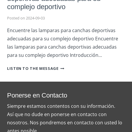
complejo deportivo
Posted on
2024-09-03
Encuentre las lamparas para canchas deportivas
adecuadas para su complejo deportivo Encuentre
las lamparas para canchas deportivas adecuadas
para su complejo deportivo Introducción…
ENCUENTRE
LISTEN TO THE MESSAGE
LAS
LAMPARAS
PARA
CANCHAS
Ponerse en Contacto
DEPORTIVAS
Siempre estamos contentos con su información.
ADECUADAS
Así que no dude en ponerse en contacto con
PARA
SU
nosotros. Nos pondremos en contacto con usted lo
COMPLEJO
antes posible.