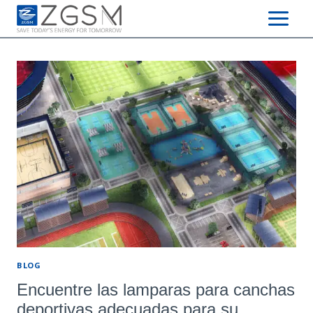
Skip
to
content
BLOG
Encuentre las lamparas para canchas
deportivas adecuadas para su