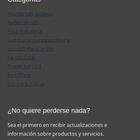
Alumbrado público
Reflector LED
Foco industrial
Luminaria para gasolinera
Luz LED Para Jardín
Farola Solar
Proyector LED
Semáforo
Luz para cultivo
¿No quiere perderse nada?
Sea el primero en recibir actualizaciones e
información sobre productos y servicios.