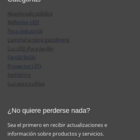
Alumbrado público
Reflector LED
Foco industrial
Luminaria para gasolinera
Luz LED Para Jardín
Farola Solar
Proyector LED
Semáforo
Luz para cultivo
¿No quiere perderse nada?
Sea el primero en recibir actualizaciones e
información sobre productos y servicios.