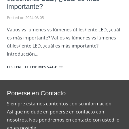
importante?
Posted on
2024-08-05
Vatios vs lúmenes vs lúmenes útiles/lente LED, ¿cuál
es más importante? Vatios vs lúmenes vs lúmenes
útiles/lente LED, ¿cuál es más importante?
Introducción…
VATIOS
LISTEN TO THE MESSAGE
VS
LÚMENES
VS
LÚMENES
Ponerse en Contacto
ÚTILES/LENTE
Siempre estamos contentos con su información.
LED,
Así que no dude en ponerse en contacto con
¿CUÁL
ES
nosotros. Nos pondremos en contacto con usted lo
MÁS
antes posible.