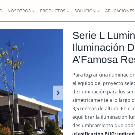
IO
NOSOTROS
PRODUCTOS
SOLUCIÓN
APLICACIONES
Serie L Lumi
Iluminación 
A’Famosa Res
Para lograr una iluminació
el equipo del proyecto sele
de iluminación para los sen
simétricamente a lo largo 
3,5 metros de altura. En el
equilibrar la iluminación f
deslumbramiento que podría
(
clasificación BUG: indica