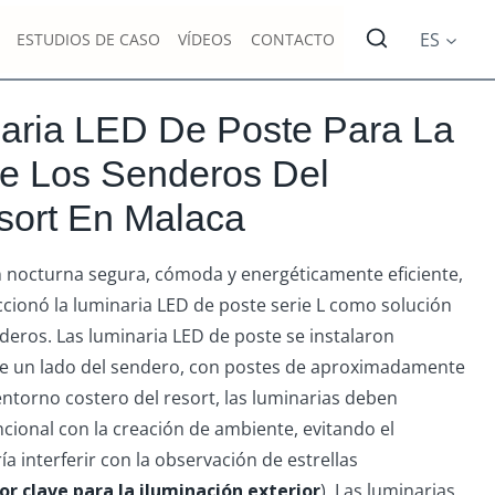
ES
ESTUDIOS DE CASO
VÍDEOS
CONTACTO
naria LED De Poste Para La
De Los Senderos Del
ort En Malaca
n nocturna segura, cómoda y energéticamente eficiente,
ccionó la luminaria LED de poste serie L como solución
deros. Las luminaria LED de poste se instalaron
de un lado del sendero, con postes de aproximadamente
 entorno costero del resort, las luminarias deben
uncional con la creación de ambiente, evitando el
 interferir con la observación de estrellas
dor clave para la iluminación exterior
). Las luminarias