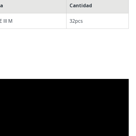
ca
Cantidad
 III M
32pcs