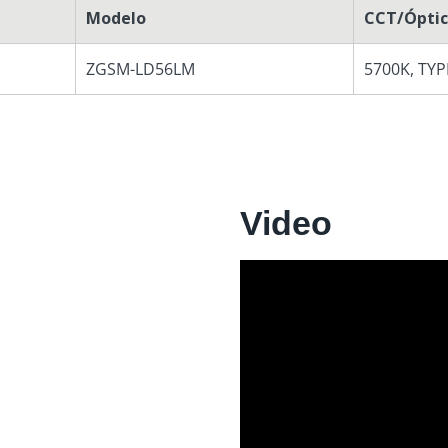
Modelo
CCT/Ópti
ZGSM-LD56LM
5700K, TYPE
Video