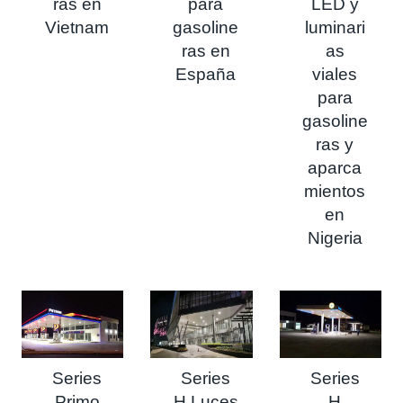
ras en
para
LED y
Vietnam
gasoline
luminari
ras en
as
España
viales
para
gasoline
ras y
aparca
mientos
en
Nigeria
Series
Series
Series
Primo
H Luces
H