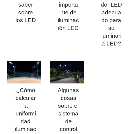
saber
importa
dor LED
sobre
nte de
adecua
los LED
iluminac
do para
ión LED
su
luminari
a LED?
¿Cómo
Algunas
calcular
cosas
la
sobre el
uniformi
sistema
dad
de
iluminac
control