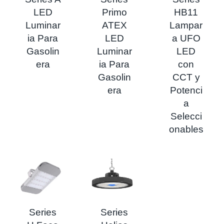
LED
Primo
HB11
Luminar
ATEX
Lampar
ia Para
LED
a UFO
Gasolin
Luminar
LED
era
ia Para
con
Gasolin
CCT y
era
Potenci
a
Selecci
onables
Series
Series