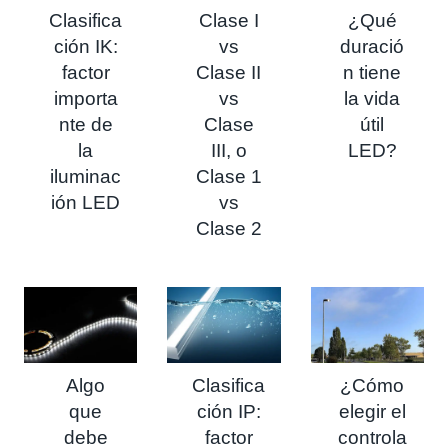
Clasifica
Clase I
¿Qué
ción IK:
vs
duració
factor
Clase II
n tiene
importa
vs
la vida
nte de
Clase
útil
la
III, o
LED?
iluminac
Clase 1
ión LED
vs
Clase 2
Algo
Clasifica
¿Cómo
que
ción IP:
elegir el
debe
factor
controla