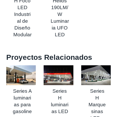
H Foco
Helios
LED
190LM/
Industri
W
al de
Luminar
Diseño
ia UFO
Modular
LED
Proyectos Relacionados
Series A
Series
Series
luminari
H
H
as para
luminari
Marque
gasoline
as LED
sinas