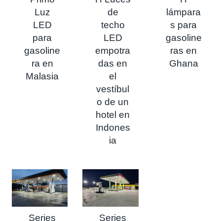
Luz
de
lámpara
LED
techo
s para
para
LED
gasoline
gasoline
empotra
ras en
ra en
das en
Ghana
Malasia
el
vestíbul
o de un
hotel en
Indones
ia
Series
Series