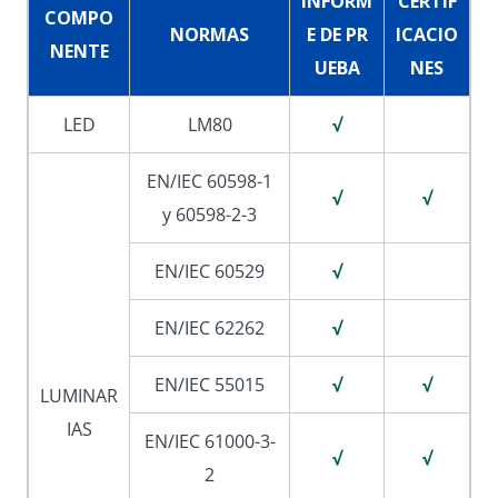
INFORM
CERTIF
COMPO
NORMAS
E DE PR
ICACIO
NENTE
UEBA
NES
LED
LM80
√
EN/IEC 60598-1
√
√
y 60598-2-3
EN/IEC 60529
√
EN/IEC 62262
√
EN/IEC 55015
√
√
LUMINAR
IAS
EN/IEC 61000-3-
√
√
2