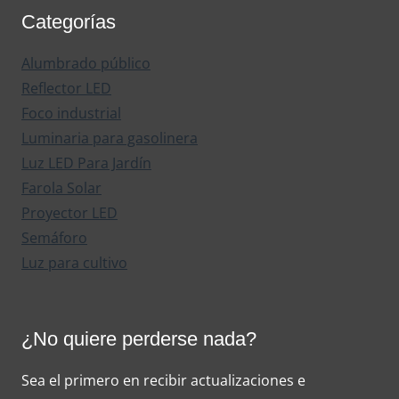
Categorías
Alumbrado público
Reflector LED
Foco industrial
Luminaria para gasolinera
Luz LED Para Jardín
Farola Solar
Proyector LED
Semáforo
Luz para cultivo
¿No quiere perderse nada?
Sea el primero en recibir actualizaciones e