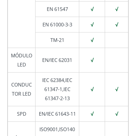
EN 61547
√
√
EN 61000-3-3
√
√
TM-21
√
MÓDULO
EN/IEC 62031
√
LED
IEC 62384,IEC
CONDUC
61347-1,IEC
√
√
TOR LED
61347-2-13
SPD
EN/IEC 61643-11
√
√
ISO9001,ISO140