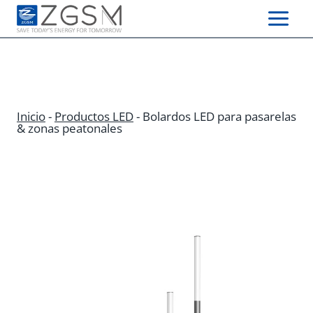
Skip
to
content
Inicio
-
Productos LED
-
Bolardos LED para pasarelas
& zonas peatonales