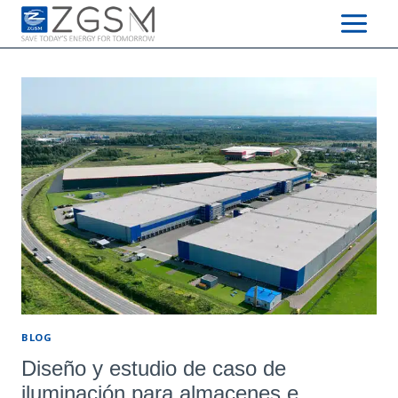
Skip
to
content
BLOG
Diseño y estudio de caso de
iluminación para almacenes e