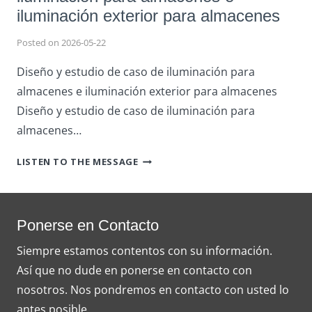
iluminación exterior para almacenes
Posted on
2026-05-22
Diseño y estudio de caso de iluminación para
almacenes e iluminación exterior para almacenes
Diseño y estudio de caso de iluminación para
almacenes…
DISEÑO
LISTEN TO THE MESSAGE
Y
ESTUDIO
DE
CASO
Ponerse en Contacto
DE
Siempre estamos contentos con su información.
ILUMINACIÓN
Así que no dude en ponerse en contacto con
PARA
ALMACENES
nosotros. Nos pondremos en contacto con usted lo
E
antes posible.