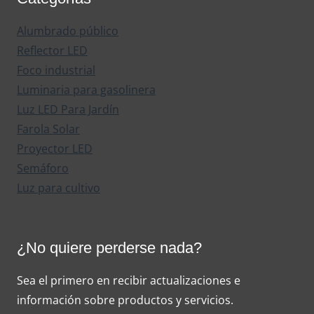
Alumbrado público
Reflector LED
Foco industrial
Luminaria para gasolinera
Luz LED Para Jardín
Farola Solar
Proyector LED
Semáforo
Luz para cultivo
¿No quiere perderse nada?
Sea el primero en recibir actualizaciones e
información sobre productos y servicios.