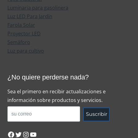
Luminaria para gasolinera
Luz LED Para Jardín
Farola Solar
Proyector LED
Semáforo
Luz para cultivo
¿No quiere perderse nada?
Sea el primero en recibir actualizaciones e
información sobre productos y servicios.
Suscribir
Facebook
Twitter
Instagram
YouTube