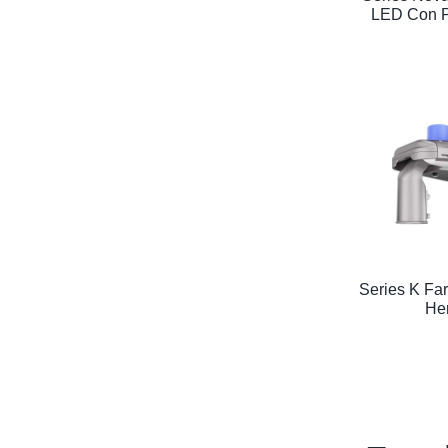
LED Con P
Series K Far
He