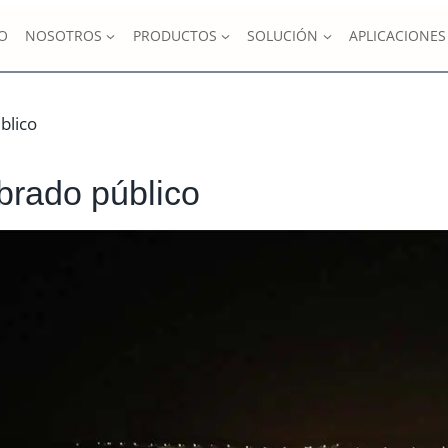
IO
NOSOTROS
PRODUCTOS
SOLUCIÓN
APLICACIONES
blico
brado público