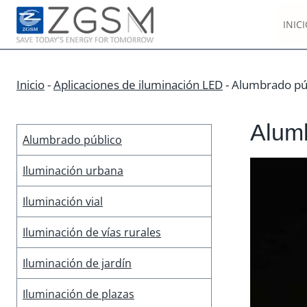
Skip
INIC
to
content
Inicio
-
Aplicaciones de iluminación LED
-
Alumbrado pú
Alum
Alumbrado público
Iluminación urbana
Iluminación vial
Iluminación de vías rurales
Iluminación de jardín
Iluminación de plazas