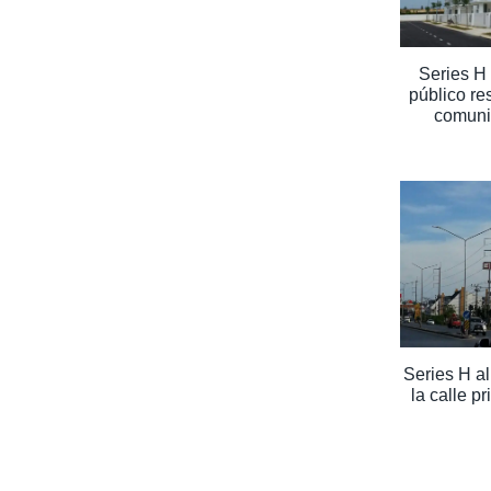
Series H
público re
comuni
Series H a
la calle p