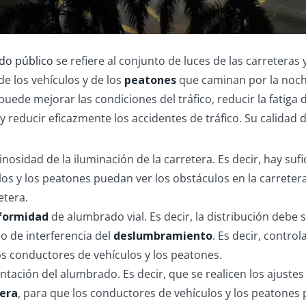
do público
se refiere al conjunto de luces de las carreteras y
de los vehículos y de los
peatones
que caminan por la noche
uede mejorar las condiciones del tráfico, reducir la fatiga
y reducir eficazmente los accidentes de tráfico. Su calidad
inosidad de la iluminación de la carretera. Es decir, hay su
los y los peatones puedan ver los obstáculos en la carretera
etera.
formidad
de alumbrado vial. Es decir, la distribución deb
do de interferencia del
deslumbramiento
. Es decir, contr
os conductores de vehículos y los peatones.
entación del alumbrado. Es decir, que se realicen los ajust
tera
, para que los conductores de vehículos y los peatone