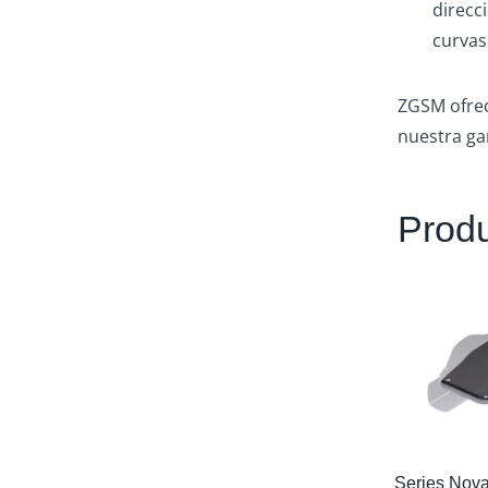
direcc
curvas
ZGSM ofrec
nuestra ga
Produ
Series Nov