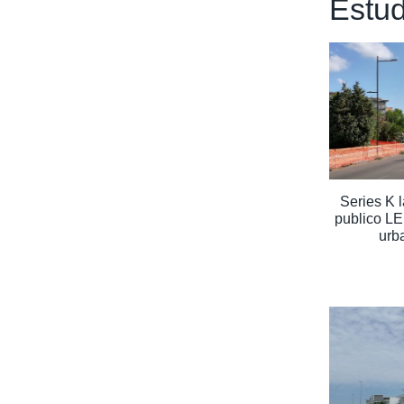
Estud
Series K 
publico LE
urba