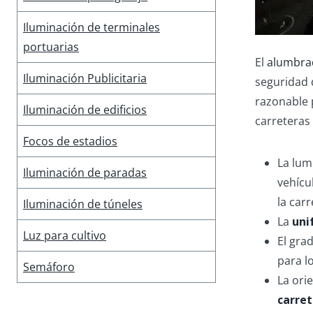
Iluminación de terminales
portuarias
El
alumbra
Iluminación Publicitaria
seguridad 
razonable p
Iluminación de edificios
carreteras 
Focos de estadios
La lum
Iluminación de paradas
vehícu
la carr
Iluminación de túneles
La
uni
Luz para cultivo
El gra
para l
Semáforo
La ori
carre