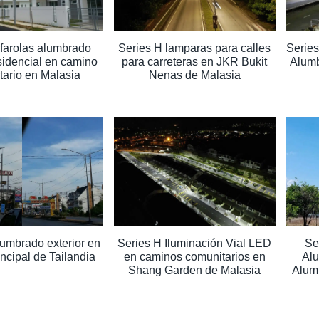
 farolas alumbrado
Series H lamparas para calles
Serie
sidencial en camino
para carreteras en JKR Bukit
Alumb
tario en Malasia
Nenas de Malasia
lumbrado exterior en
Series H Iluminación Vial LED
Se
rincipal de Tailandia
en caminos comunitarios en
Alu
Shang Garden de Malasia
Alum