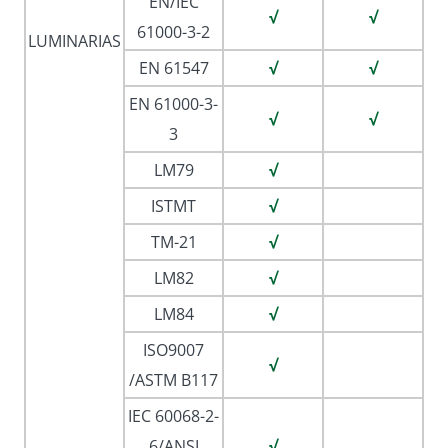
EN/IEC
√
√
61000-3-2
LUMINARIAS
EN 61547
√
√
EN 61000-3-
√
√
3
LM79
√
ISTMT
√
TM-21
√
LM82
√
LM84
√
ISO9007
√
/ASTM B117
IEC 60068-2-
6/ANSI
√