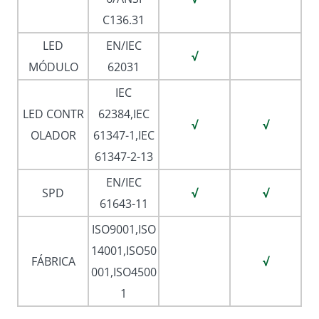
C136.31
LED
EN/IEC
√
MÓDULO
62031
IEC
LED CONTR
62384,IEC
√
√
OLADOR
61347-1,IEC
61347-2-13
EN/IEC
SPD
√
√
61643-11
ISO9001,ISO
14001,ISO50
FÁBRICA
√
001,ISO4500
1