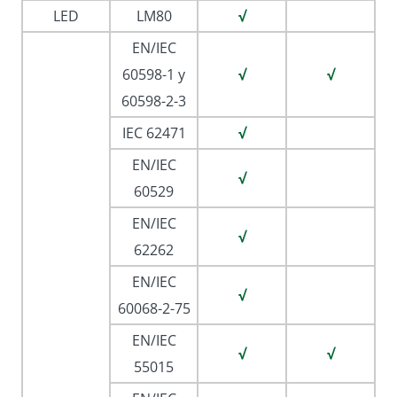
LED
LM80
√
EN/IEC
60598-1 y
√
√
60598-2-3
IEC 62471
√
EN/IEC
√
60529
EN/IEC
√
62262
EN/IEC
√
60068-2-75
EN/IEC
√
√
55015