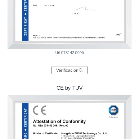
U6 078142 0096
Verificación
CE by TUV