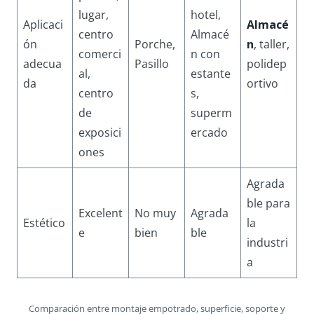
lugar,
hotel,
Aplicaci
Almacé
centro
Almacé
ón
Porche,
n
, taller,
comerci
n con
adecua
Pasillo
polidep
al,
estante
da
ortivo
centro
s,
de
superm
exposici
ercado
ones
Agrada
ble para
Excelent
No muy
Agrada
Estético
la
e
bien
ble
industri
a
Comparación entre montaje empotrado, superficie, soporte y