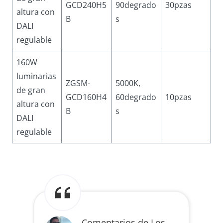
GCD240H5
90degrado
30pzas
altura con
B
s
DALI
regulable
160W
luminarias
ZGSM-
5000K,
de gran
GCD160H4
60degrado
10pzas
altura con
B
s
DALI
regulable
Comentarios de Los