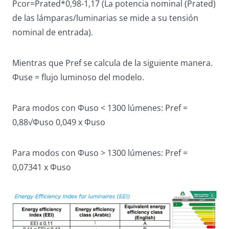
Pcor=Prated*0,98-1,17 (La potencia nominal (Prated)
de las lámparas/luminarias se mide a su tensión
nominal de entrada).
Mientras que Pref se calcula de la siguiente manera.
Φuse = flujo luminoso del modelo.
Para modos con Φuso < 1300 lúmenes: Pref =
0,88√Φuso 0,049 x Φuso
Para modos con Φuso > 1300 lúmenes: Pref =
0,07341 x Φuso