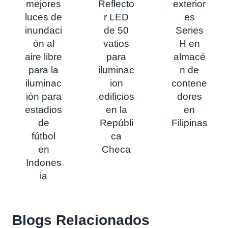
mejores
Reflecto
exterior
luces de
r LED
es
inundaci
de 50
Series
ón al
vatios
H en
aire libre
para
almacé
para la
iluminac
n de
iluminac
ion
contene
ión para
edificios
dores
estadios
en la
en
de
Repúbli
Filipinas
fútbol
ca
en
Checa
Indones
ia
Blogs
Relacionados