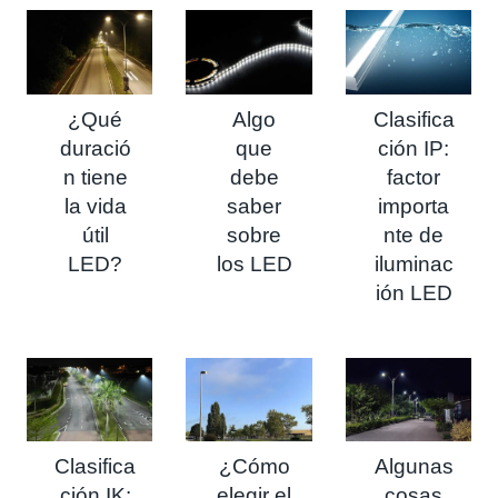
¿Qué
Algo
Clasifica
duració
que
ción IP:
n tiene
debe
factor
la vida
saber
importa
útil
sobre
nte de
LED?
los LED
iluminac
ión LED
Clasifica
¿Cómo
Algunas
ción IK:
elegir el
cosas