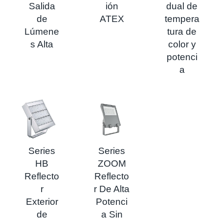
Salida
ión
dual de
de
ATEX
tempera
Lúmene
tura de
s Alta
color y
potenci
a
Series
Series
HB
ZOOM
Reflecto
Reflecto
r
r De Alta
Exterior
Potenci
de
a Sin