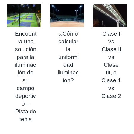
Encuent
¿Cómo
Clase I
ra una
calcular
vs
solución
la
Clase II
para la
uniformi
vs
iluminac
dad
Clase
ión de
iluminac
III, o
su
ión?
Clase 1
campo
vs
deportiv
Clase 2
o –
Pista de
tenis