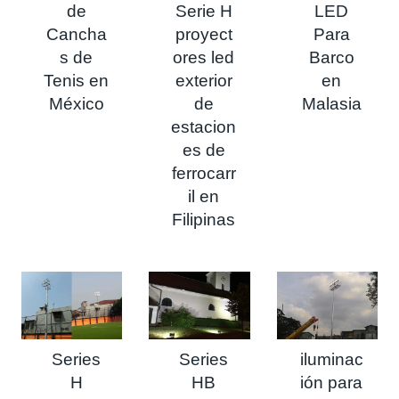
de
Serie H
LED
Cancha
proyect
Para
s de
ores led
Barco
Tenis en
exterior
en
México
de
Malasia
estacion
es de
ferrocarr
il en
Filipinas
Series
Series
iluminac
H
HB
ión para