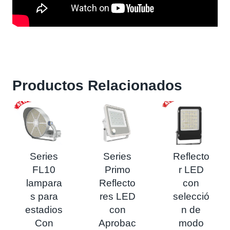
Productos Relacionados
Series
Series
Reflecto
FL10
Primo
r LED
lampara
Reflecto
con
s para
res LED
selecció
estadios
con
n de
Con
Aprobac
modo