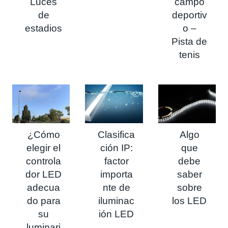
Luces
campo
de
deportiv
estadios
o –
Pista de
tenis
¿Cómo
Clasifica
Algo
elegir el
ción IP:
que
controla
factor
debe
dor LED
importa
saber
adecua
nte de
sobre
do para
iluminac
los LED
su
ión LED
luminari