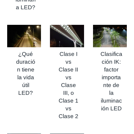
a LED?
¿Qué
Clase I
Clasifica
duració
vs
ción IK:
n tiene
Clase II
factor
la vida
vs
importa
útil
Clase
nte de
LED?
III, o
la
Clase 1
iluminac
vs
ión LED
Clase 2