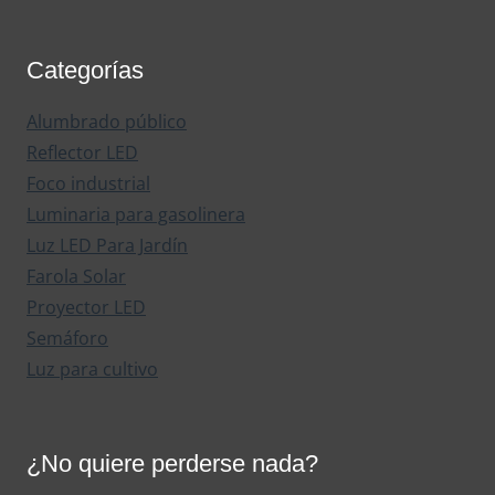
Categorías
Alumbrado público
Reflector LED
Foco industrial
Luminaria para gasolinera
Luz LED Para Jardín
Farola Solar
Proyector LED
Semáforo
Luz para cultivo
¿No quiere perderse nada?