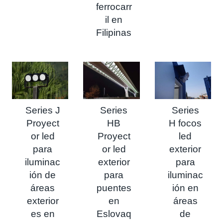
ferrocarr
il en
Filipinas
Series J
Series
Series
Proyect
HB
H focos
or led
Proyect
led
para
or led
exterior
iluminac
exterior
para
ión de
para
iluminac
áreas
puentes
ión en
exterior
en
áreas
es en
Eslovaq
de