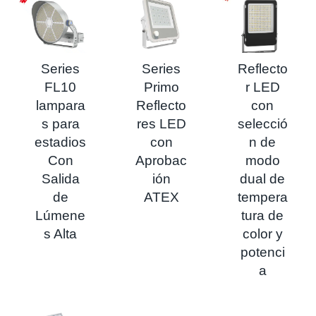
Series
Series
Reflecto
FL10
Primo
r LED
lampara
Reflecto
con
s para
res LED
selecció
estadios
con
n de
Con
Aprobac
modo
Salida
ión
dual de
de
ATEX
tempera
Lúmene
tura de
s Alta
color y
potenci
a