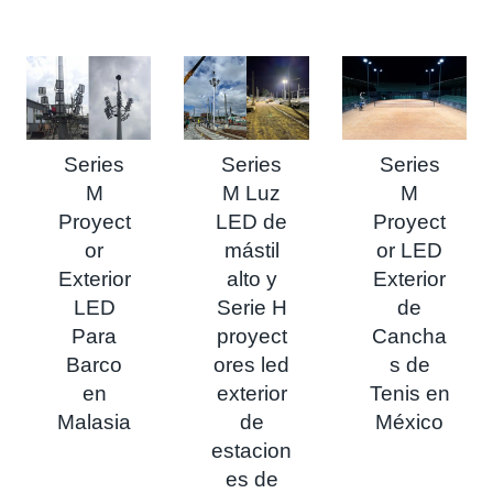
Series
Series
Series
M
M Luz
M
Proyect
LED de
Proyect
or
mástil
or LED
Exterior
alto y
Exterior
LED
Serie H
de
Para
proyect
Cancha
Barco
ores led
s de
en
exterior
Tenis en
Malasia
de
México
estacion
es de