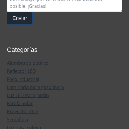
Enviar
Categorías
Alumbrado público
Reflector LED
Foco industrial
Luminaria para gasolinera
Luz LED Para Jardín
Farola Solar
Proyector LED
Semáforo
Luz para cultivo