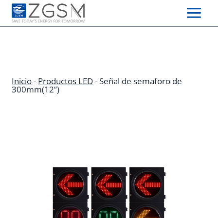
Skip
to
content
Inicio
-
Productos LED
-
Señal de semaforo de
300mm(12”)