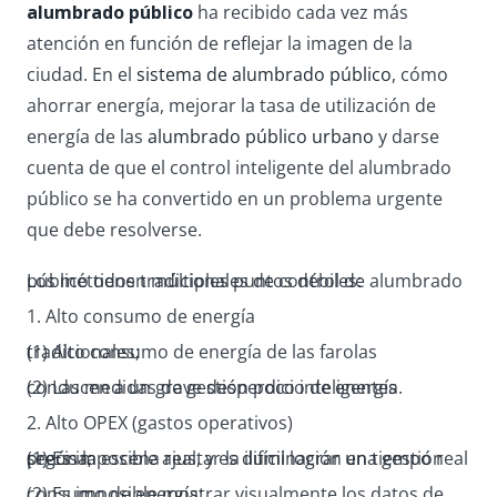
alumbrado público
ha recibido cada vez más
atención en función de reflejar la imagen de la
ciudad. En el
sistema de alumbrado público
, cómo
ahorrar energía, mejorar la tasa de utilización de
energía de las
alumbrado público urbano
y darse
cuenta de que el control inteligente del alumbrado
público se ha convertido en un problema urgente
que debe resolverse.
Los métodos tradicionales de control de alumbrado público tienen múltiples puntos débiles:
1. Alto consumo de energía
(1) Alto consumo de energía de las farolas tradicionales;
(2) Las medidas de gestión poco inteligentes conducen a un grave desperdicio de energía.
2. Alto OPEX (gastos operativos)
(1) Es imposible ajustar la iluminación en tiempo real según la escena real, y es difícil lograr una gestión precisa;
(2) Es imposible mostrar visualmente los datos de consumo de energía;