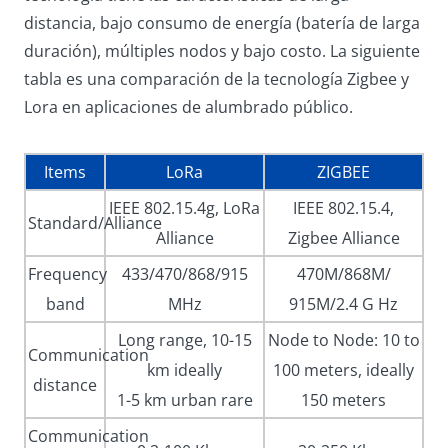
distancia, bajo consumo de energía (batería de larga
duración), múltiples nodos y bajo costo. La siguiente
tabla es una comparación de la tecnología Zigbee y
Lora en aplicaciones de alumbrado público.
Items
LoRa
ZIGBEE
IEEE 802.15.4g, LoRa
IEEE 802.15.4,
Standard/Alliance
Alliance
Zigbee Alliance
Frequency
433/470/868/915
470M/868M/
band
MHz
915M/2.4 G Hz
Long range, 10-15
Node to Node: 10 to
Communication
km ideally
100 meters, ideally
distance
1-5 km urban rare
150 meters
Communication