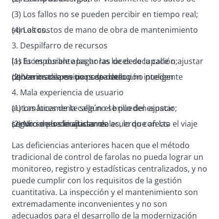
(3) Los fallos no se pueden percibir en tiempo real;
(4) Los costos de mano de obra de mantenimiento son altos..
3. Despilfarro de recursos
(1) Es imposible apagar las luces de la calle o ajustar las luces durante las horas de desocupación;
(2) Varios dispositivos de detección inteligente deben instalarse por separado y no pueden concentrarse en un poste de luz.
4. Mala experiencia de usuario
(1) Las luces de la calle no se pueden ajustar automáticamente según el brillo del espacio;
(2) No se puede ajustar de acuerdo con las condiciones climáticas reales, lo que afecta el viaje seguro de los ciudadanos.
Las deficiencias anteriores hacen que el método
tradicional de control de farolas no pueda lograr un
monitoreo, registro y estadísticas centralizados, y no
puede cumplir con los requisitos de la gestión
cuantitativa. La inspección y el mantenimiento son
extremadamente inconvenientes y no son
adecuados para el desarrollo de la modernización