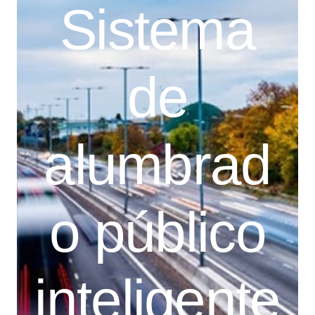
Sistema
de
alumbrad
o público
inteligente