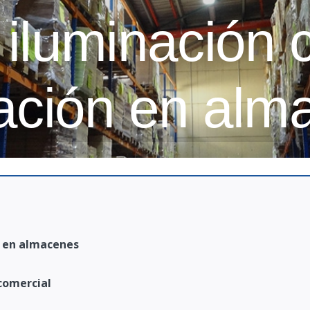
 iluminación 
nación en alm
n en almacenes
 comercial