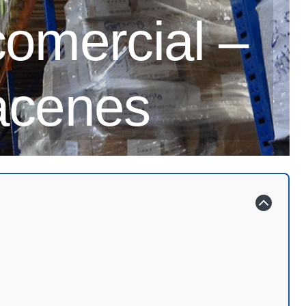
comercial –
acenes